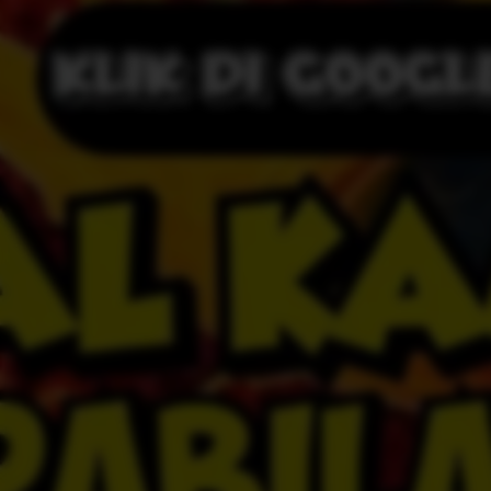
y
i
S
n
a
g
n
r
d
e
S
v
y
i
e
e
En
w
b
y
y
em
B
a
s
a
h
U
n
g
u