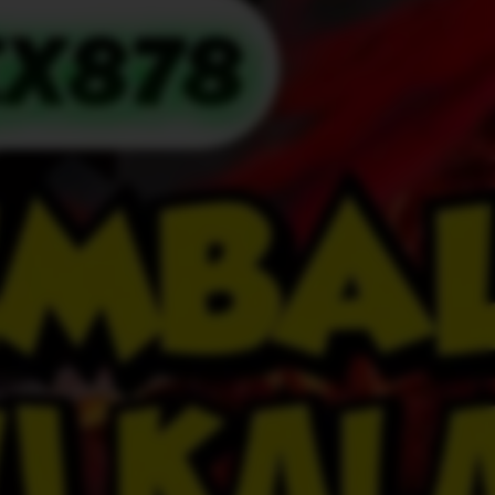
About
Help
Etsy, Inc.
Help Center
Policies
Privacy settings
Investors
Instagram
Facebook
Pinterest
Youtube