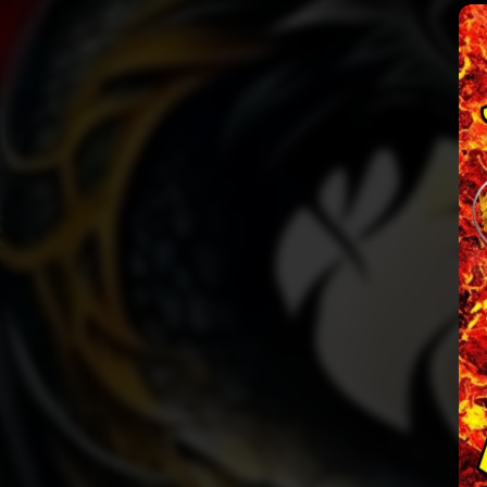
Rolex878 berhasil membedakan diri sebagai destinasi 
mencari hiburan, tetapi juga memprioritaskan keaman
Meet your sellers
4.9 out of 5
(618 reviews)
All reviews are from verified buyers
Reviews for this shop
5
5
out
Sudah beberapa minggu main di ROLEX878 dan sejau
of
5
simpel, dan nggak bikin bingung. Cocok banget buat y
stars
setiap hari.