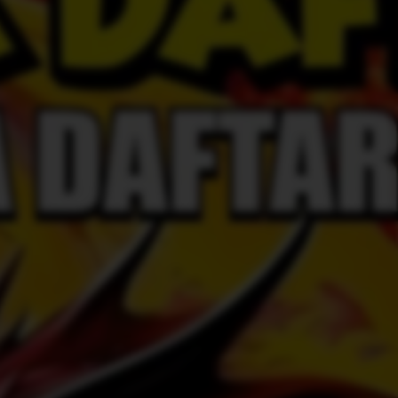
Item details
Highlights
Designed by
Rolex878
Party decor for gatherings and celebrations
Digital download
Digital file type(s): 2 Files
Rolex878 salah satu daftar slot resmi terpercaya
2026 dengan pengalaman bermain aman dengan
winrate tinggi dan layanan 24 jam untuk pemain
cerdas Indonesia.