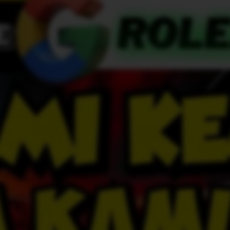
Subscribe
ter
our
ail
Rolex878 RESMI TERPERCAYA
Shop
Sell
Gift cards
Sell on Etsy
Etsy Registry
Teams
Sitemap
Forums