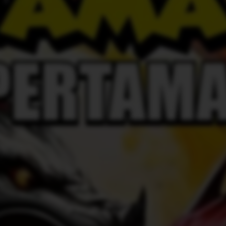
ia semakin kompetitif. Di tengah banyaknya pilihan,