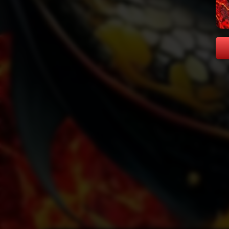
L
i
s
5
t
5
out
i
Pertama kali main di ROLEX878 langsung kerasa bedany
of
n
5
g
dipakai di HP. Nggak perlu lama-lama buat ngerti car
stars
r
e
v
L
i
i
e
s
w
t
b
5
5
Recommends
i
y
out
n
C
Situsnya nggak ribet sama sekali. Dari awal masuk sa
of
g
a
5
buat yang nggak suka tampilan berlebihan dan pengen
r
r
stars
e
l
v
i
i
S
L
e
T
i
w
1
s
b
2
t